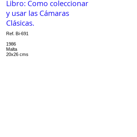
Libro: Como coleccionar
y usar las Cámaras
Clásicas.
Ref. Bi-691
1986
Malta
20x26 cms
Libro en español de 224 páginas de Ivor
Matanle, coleccionista inglés de cámaras
clasicas. Pero la publicación de este libro
traducido al español es gracias al esfuerzo
de Jose Luis Mur y su hijo Sergio de
"Fotocasión", comercio del ramo de
cámaras clasicas, de Madrid.
Trata principalmente de las cámaras
mecánicas construidas desde finales de
los años 20 a finales de los años 60, en su
mayoria cámaras de 35 mm, aunque toca
otros formatos de ésta época dorada de la