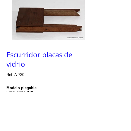
Escurridor placas de
vidrio
Ref. A-730
Modelo plegable
Final siglo XIX
Francia
A finales del siglo XIX y principio del XX, las
cámaras de placas de vidrio de tamaños 6x9,
9x12 ó 13x18 eran muy comunes tanto entre
profesionales como en aficionados adinerados