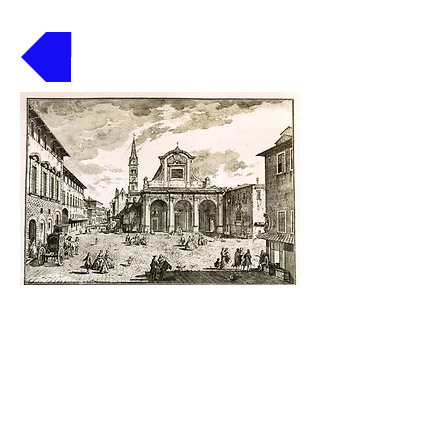
Volver
PREFOTOGRAFIA.
Poliorama panoptico
(Vista con perspepctiva,
juguete optico).