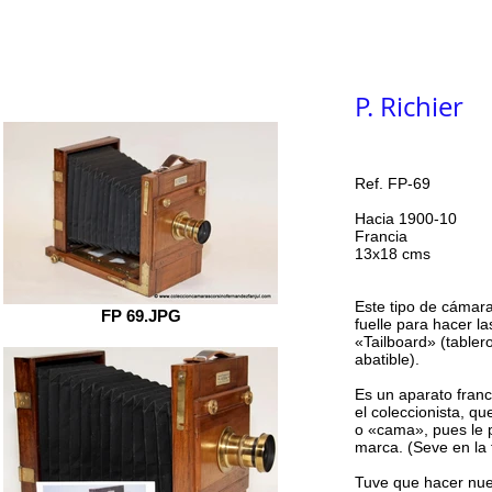
Inicio
COLECCIÓN
Labo
Indice
P. Richier
Ref. FP-69
Hacia 1900-10
Francia
13x18 cms
Este tipo de cámara
FP 69.JPG
fuelle para hacer l
«Tailboard» (tablero
abatible).
Es un aparato franc
el coleccionista, qu
o «cama», pues le p
marca. (Seve en la 
Tuve que hacer nuev