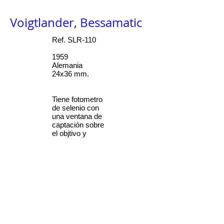
Voigtlander, Bessamatic
Ref. SLR-110
1959
Alemania
24x36 mm.
Tiene fotometro
de selenio con
una ventana de
captación sobre
el objtivo y
obturador
Synchro-
Compur con
velocidades
hasta 1/500 de
segundo.
Es una cámara
de gran calidad y
excelentes