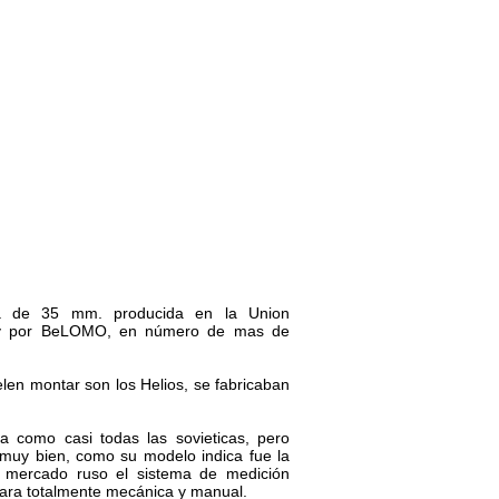
Blog
Contacto
a de 35 mm. producida en la Union
 y por BeLOMO, en número de mas de
elen montar son los Helios, se fabricaban
 como casi todas las sovieticas, pero
a muy bien, como su modelo indica fue la
l mercado ruso el sistema de medición
ara totalmente mecánica y manual.