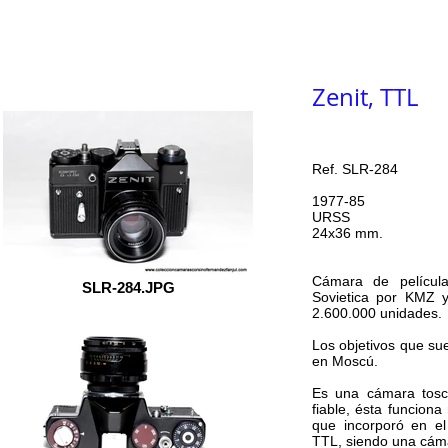
Inicio
COLECCIÓN
Labo
Indice
Zenit, TTL
Ref. SLR-284
1977-85
URSS
24x36 mm.
Cámara de películ
SLR-284.JPG
Sovietica por KMZ
2.600.000 unidades.
Los objetivos que su
en Moscú.
Es una cámara tosca
fiable, ésta funcion
que incorporó en e
TTL, siendo una cám