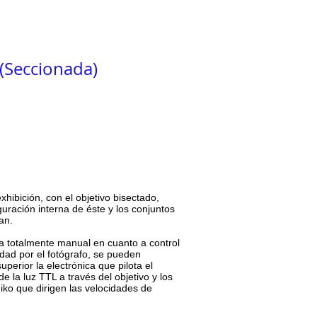
Blog
Contacto
(Seccionada)
hibición, con el objetivo bisectado,
guración interna de éste y los conjuntos
an.
a totalmente manual en cuanto a control
dad por el fotógrafo, se pueden
uperior la electrónica que pilota el
e la luz TTL a través del objetivo y los
eiko que dirigen las velocidades de