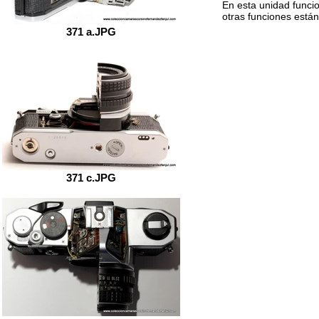
En esta unidad funcion
otras funciones está
371 a.JPG
371 c.JPG