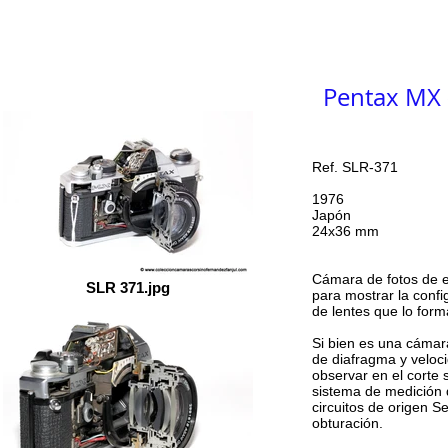
Inicio
COLECCIÓN
Labo
Indice
Pentax MX 
Ref. SLR-371
1976
Japón
24x36 mm
Cámara de fotos de ex
SLR 371.jpg
para mostrar la confi
de lentes que lo form
Si bien es una cámar
de diafragma y veloci
observar en el corte s
sistema de medición d
circuitos de origen S
obturación.