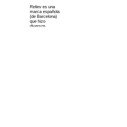
Reliev es una
marca española
(de Barcelona)
que hizo
diversos
aparatos estereo
de bajo coste,
como éste
construido en
chapa metálica
pero muy
práctico, para
portar plegado
cuando no se
esta utilizando.
El propietario de
Rellev fue Jose
Codina Torras
que hizo
numerosas
series de
fotografias
estereoscopicas
tanto de