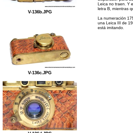
Leica no traen. Y 
letra B, mientras q
V-136b.JPG
La numeración 175
una Leica III de 19
está imitando.
V-136c.JPG