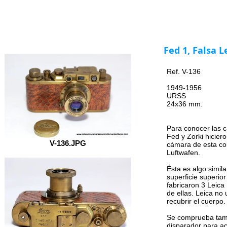
Inicio
COLECCIÓN
Labo
Indice
Fed 1, Falsa L
Ref. V-136
1949-1956
URSS
24x36 mm.
Para conocer las ca
Fed y Zorki hiciero
V-136.JPG
cámara de esta col
Luftwafen.
Ésta es algo simila
superficie superio
fabricaron 3 Leica 
de ellas. Leica no u
recubrir el cuerpo.
Se comprueba tamb
disparador para ac