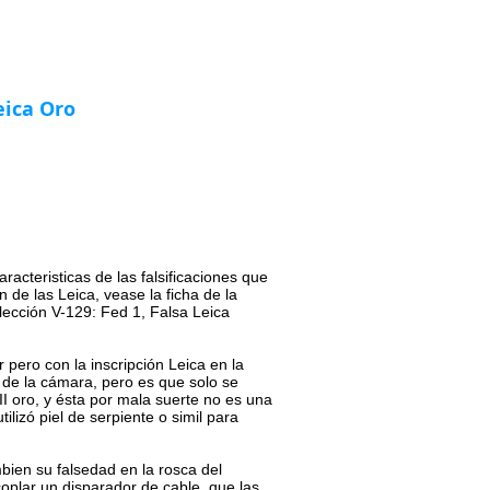
Blog
Contacto
eica Oro
racteristicas de las falsificaciones que
n de las Leica, vease la ficha de la
ección V-129: Fed 1, Falsa Leica
r pero con la inscripción Leica en la
r de la cámara, pero es que solo se
II oro, y ésta por mala suerte no es una
tilizó piel de serpiente o simil para
ien su falsedad en la rosca del
oplar un disparador de cable, que las