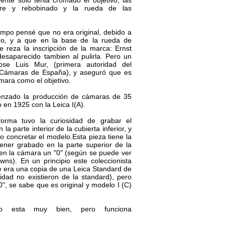
ente solo tenia cromado el objetivo, las
tre y rebobinado y la rueda de las
mpo pensé que no era original, debido a
ero, y a que en la base de la rueda de
e reza la inscripción de la marca: Ernst
desaparecido tambien al pulirla. Pero un
Jose Luis Mur, (primera autoridad del
 Cámaras de España), y aseguró que es
cámara como el objetivo.
enzado la producción de cámaras de 35
 en 1925 con la Leica I(A).
forma tuvo la curiosidad de grabar el
la parte interior de la cubierta inferior, y
o concretar el modelo.Esta pieza tiene la
tener grabado en la parte superior de la
 en la cámara un "0" (según se puede ver
ns). En un principio este coleccionista
 era una copia de una Leica Standard de
idad no existieron de la standard), pero
"0", se sabe que es original y modelo I (C)
no esta muy bien, pero funciona