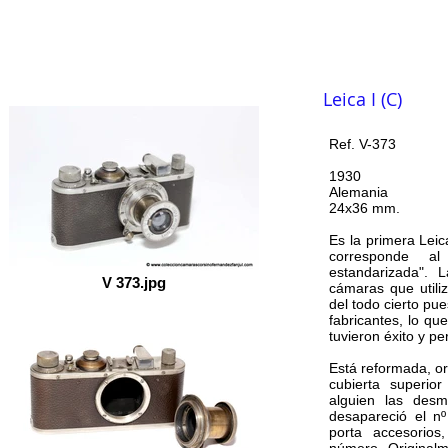
Inicio
COLECCIÓN
Labo
Indice
Leica I (C)
Ref. V-373
1930
Alemania
24x36 mm.
Es la primera Leic
corresponde a
estandarizada". 
V 373.jpg
cámaras que utili
del todo cierto pue
fabricantes, lo qu
tuvieron éxito y p
Está reformada, ori
cubierta superio
alguien las desm
desapareció el n
porta accesorio