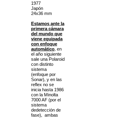
1977
Japón
24x36 mm
Estamos ante la
primera cámara
del mundo que
viene equipada
con enfoque
automático
, en
el año siguiente
sale una Polaroid
con distinto
sistema
(enfoque por
Sonar), y en las
reflex no se
inicia hasta 1986
con la Minolta
7000 AF (por el
sistema
dedetección de
fase), ambas
tambien en esta
colección.