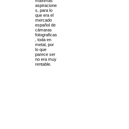
máximas
aspiracione
s, para lo
que era el
mercado
español de
cámaras
fotograficas
, toda en
metal, por
lo que
parece ser
no era muy
rentable.
El objetivo
de cristal
es un
Wertar f:2,8
de cuatro
elementos
y tiene un
obturador
con
velocidade
s hasta
1/250 de