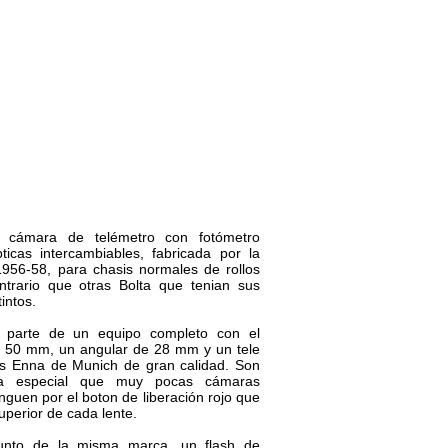
Blog
Contacto
cámara de telémetro con fotómetro
icas intercambiables, fabricada por la
1956-58, para chasis normales de rollos
trario que otras Bolta que tenian sus
tintos.
 parte de un equipo completo con el
e 50 mm, un angular de 28 mm y un tele
os Enna de Munich de gran calidad. Son
a especial que muy pocas cámaras
tinguen por el boton de liberación rojo que
superior de cada lente.
unto de la misma marca, un flash de