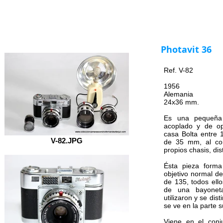
Inicio
COLECCIÓN
Labo
Indice
Photavit 36
Ref. V-82
1956
Alemania
24x36 mm.
Es una pequeña 
acoplado y de opt
casa Bolta entre 
V-82.JPG
de 35 mm, al con
propios chasis, dis
Ésta pieza forma
objetivo normal d
de 135, todos ell
de una bayonet
utilizaron y se dis
se ve en la parte 
Viene en el conj