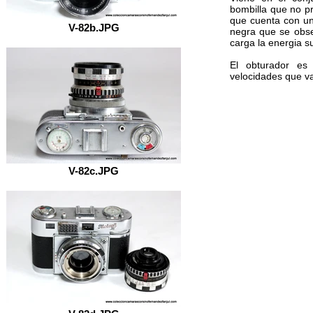
bombilla que no pr
que cuenta con un
V-82b.JPG
negra que se obser
carga la energia su
El obturador es
velocidades que v
V-82c.JPG