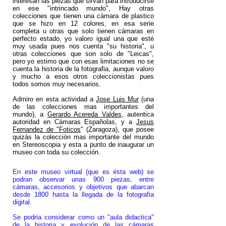
interesan las piezas que sirvan para introducirse
en ese "intrincado mundo", Hay otras
colecciones que tienen una cámara de plastico
que se hizo en 12 colores, en esa serie
completa u otras que solo tienen cámaras en
perfecto estado, yo valoro igual una que esté
muy usada pues nos cuenta "su historia", u
otras colecciones que son solo de "Leicas",
pero yo estimo que con esas limitaciones no se
cuenta la historia de la fotografia, aunque valoro
y mucho a esos otros coleccionistas pues
todos somos muy necesarios.
Admiro en esta actividad a
Jose Luis Mur
(una
de las colecciones mas importantes del
mundo), a
Gerardo Acereda Valdes
, autentica
autoridad en Cámaras Españolas, y a
Jesus
Fernandez de "Foticos
" (Zaragoza), que posee
quizás la colección mas importante del mundo
en Stereoscopia y esta a punto de inaugurar un
museo con toda su colección.
En este museo virtual (que es ésta web) se
podran observar unas 900 piezas, entre
cámaras, accesorios y objetivos que abarcan
desde 1800 hasta la llegada de la fotografia
digital.
Se podria considerar como un "aula didactica"
de la historia y evolución de las cámaras