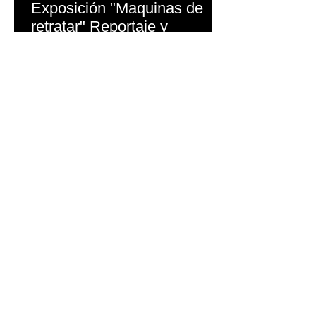
Exposición "Maquinas de
retratar" Reportaje y
entrevista emitido en TPA
Con motivo de la Exposición
"Maquinas de retratar" que se celebra
en la casa de la Cultura del
Ayuntamiento de Grado (Asturias)
TPA...