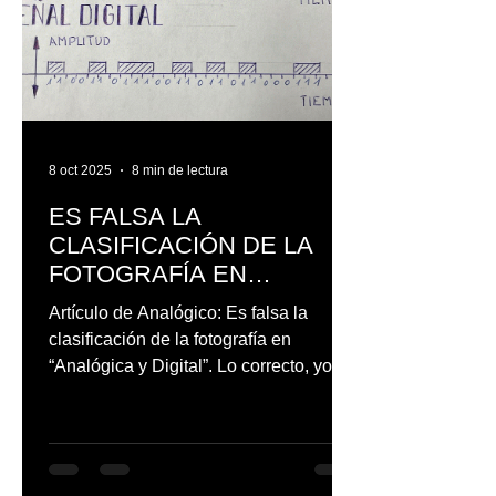
8 oct 2025
8 min de lectura
ES FALSA LA
CLASIFICACIÓN DE LA
FOTOGRAFÍA EN
"ANALÓGICA Y DIGITAL".
Artículo de Analógico: Es falsa la
clasificación de la fotografía en
“Analógica y Digital”. Lo correcto, yo
opino, que sería decir que la...