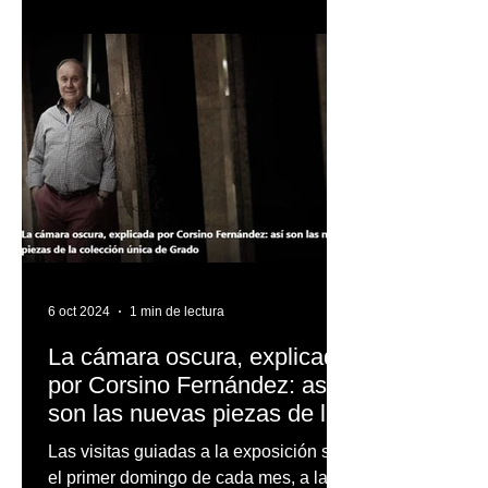
6 oct 2024
1 min de lectura
La cámara oscura, explicada
por Corsino Fernández: así
son las nuevas piezas de la
colección única de Grado.
Las visitas guiadas a la exposición son
el primer domingo de cada mes, a las