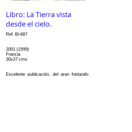
Libro: La Tierra vista
desde el cielo.
Ref. Bi-687
2001 (1999)
Francia
30x37 cms
Excelente publicación, del gran fotógrafo
francés Yann Arthus-Bertrand de 460
páginas, gran formato y traducido al
español.
Yann es un activista medioambiental y
divulgador cientifico, ademas de fotógrafo
que publicó mas de 60 libros y trabajó para
National Geographic. Comenzó
especializandose en fotos de animales y
mas tarde pasó a la fotografia aerea.