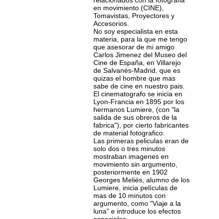
relacionados con la fotografia
en movimiento (CINE),
Tomavistas, Proyectores y
Accesorios.
No soy especialista en esta
materia, para la que me tengo
que asesorar de mi amigo
Carlos Jimenez del Museo del
Cine de España, en Villarejo
de Salvanés-Madrid, que es
quizas el hombre que mas
sabe de cine en nuestro pais.
El cinematografo se inicia en
Lyon-Francia en 1895 por los
hermanos Lumiere, (con "la
salida de sus obreros de la
fabrica"), por cierto fabricantes
de material fotografico.
Las primeras peliculas eran de
solo dos o tres minutos
mostraban imagenes en
movimiento sin argumento,
posteriormente en 1902
Georges Meliés, alumno de los
Lumiere, inicia películas de
mas de 10 minutos con
argumento, como "Viaje a la
luna" e introduce los efectos