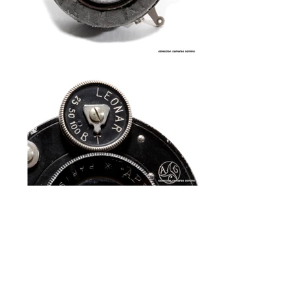
Aplanor, (obturador
AGC).
Ref. O-492
Años 40-50
Francia
105 mm.