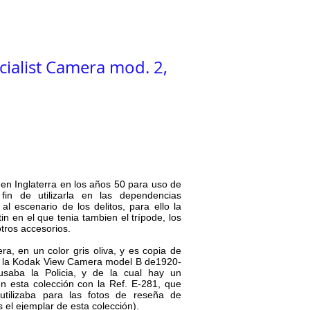
Blog
Contacto
cialist Camera mod. 2,
en Inglaterra en los años 50 para uso de
 fin de utilizarla en las dependencias
a al escenario de los delitos, para ello la
in en el que tenia tambien el trípode, los
otros accesorios.
a, en un color gris oliva, y es copia de
, la Kodak View Camera model B de1920-
saba la Policia, y de la cual hay un
n esta colección con la Ref. E-281, que
tilizaba para las fotos de reseña de
 el ejemplar de esta colección).