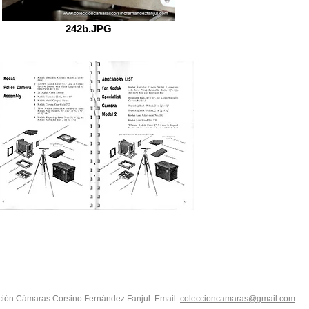
242b.JPG
ión Cámaras Corsino Fernández Fanjul. Email:
coleccioncamaras@gmail.com