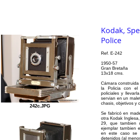
Inicio
COLECCIÓN
Labo
Indice
Kodak, Spe
Police
Ref. E-242
1950-57
Gran Bretaña
13x18 cms.
Cámara construida 
la Policia con el
policiales y llevarl
servian en un malet
chasis, objetivos y 
242c.JPG
Se fabricó en mader
otra Kodak Inglesa
29, que tambien u
ejemplar tambien e
en este caso se u
detenidos (al menos