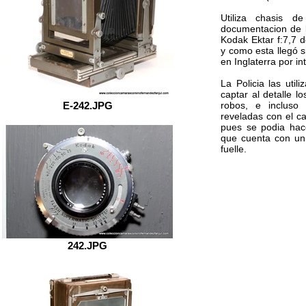
Utiliza chasis 
documentacion de l
Kodak Ektar f:7,7 
y como esta llegó s
en Inglaterra por in
La Policia las uti
captar al detalle 
E-242.JPG
robos, e incluso 
reveladas con el ca
pues se podia hace
que cuenta con un r
fuelle.
242.JPG