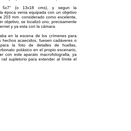
de 5x7" (o 13x18 cms), y segun la
a época venia equipada con un objetivo
de 203 mm. considerado como excelente,
in objetivo, se localizó uno, precisamente
ternet y ya esta con la cámara.
lizaba en la escena de los crímenes para
los hechos acaecidos, fuesen cadáveres o
para la foto de detalles de huellas,
rbonato potásico en el propio escenario,
r con este aparato macrofotografia, ya
ail supletorio para extender al límite el