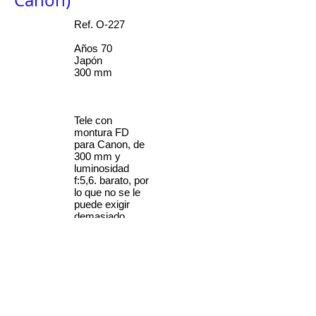
Canon)
Ref. O-227
Años 70
Japón
300 mm
Tele con
montura FD
para Canon, de
300 mm y
luminosidad
f:5,6. barato, por
lo que no se le
puede exigir
demasiado.
Parece ser que
la marca
Carenar estaba
radicada en
Viena y
encargaba la
fabricación de