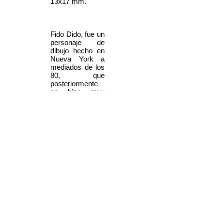
13x17 mm.
Fido Dido, fue un
personaje de
dibujo hecho en
Nueva York a
mediados de los
80, que
posteriormente
se hizo muy
conocido por
representar la
marca de Pepsi
Cola y sobre
todo Seven Up
(bebida gaseada
incolora un poco
dulce).
A principio de los
90 aparecia en
camisetas,
tazas, pins etc. y
tambien en unos
estuches de