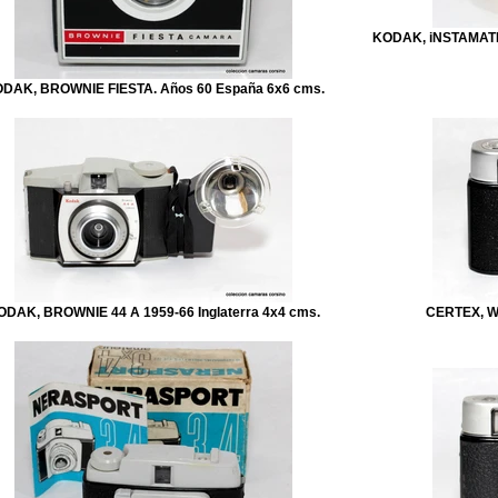
KODAK, iNSTAMATI
DAK, BROWNIE FIESTA. Años 60 España 6x6 cms.
ODAK, BROWNIE 44 A 1959-66 Inglaterra 4x4 cms.
CERTEX, W