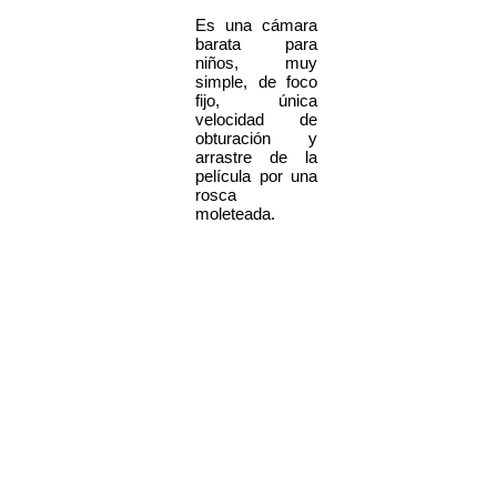
Es una cámara
barata para
niños, muy
simple, de foco
fijo, única
velocidad de
obturación y
arrastre de la
película por una
rosca
moleteada.
Preparada para
utilizar con
cuboflash, y
presenta en el
frontal un falso
panel de
exposimetro,
que es solo
decorativo.
Fabricada en los
años 70 u 80 (es
incierto su
lanzamiento), su