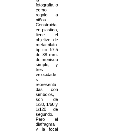
fotografia, o
como
regalo a
niños.
Construida
en plastico,
tiene el
objetivo de
metacrilato
óptico f:7,5
de 38 mm.
de menisco
simple, y
tres
velocidade
s
representa
das con
simbolos,
son de
1/30, 1/60 y
1/120 de
segundo.
Pero el
diafragma
y la focal