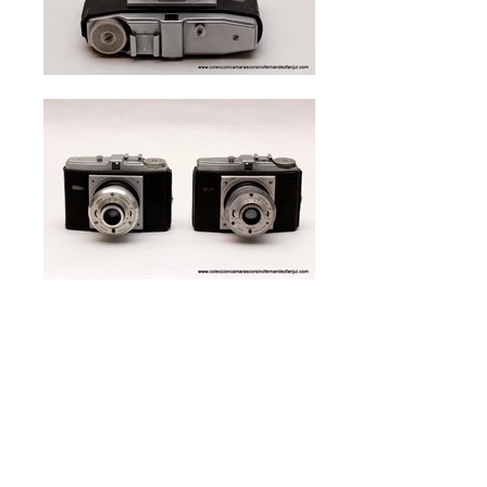
Dacora, Digna
Ref. P-588
1954
Alemania
6x6 cms
Es la mas sencilla de una serie de tres