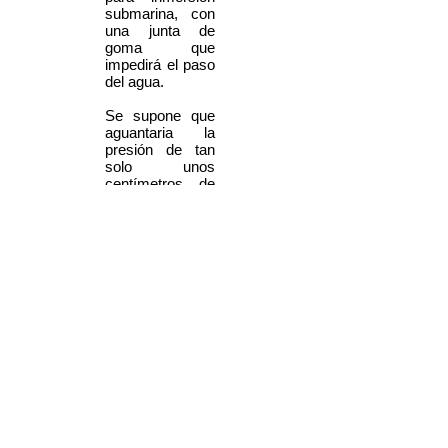
submarina, con
una junta de
goma que
impedirá el paso
del agua.
Se supone que
aguantaria la
presión de tan
solo unos
centímetros de
profundidad, y
que la carcasa
es casi mas una
protección para
la arena de la
playa, que la
eficacia debajo
del agua.
Generalmente
este tipo de
cámaras las
fabrica una
empresa de
juguetes y